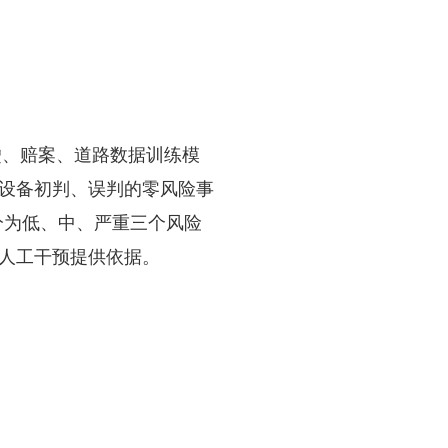
、赔案、道路数据训练模
由设备初判、误判的零风险事
分为低、中、严重三个风险
级人工干预提供依据。