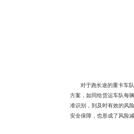
对于跑长途的重卡车队而
方案，如同给货运车队每辆
准识别，到及时有效的风险
安全保障，也形成了风险