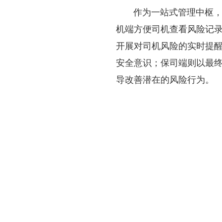
作为一站式管理中枢，方
机端方便司机查看风险记
开展对司机风险的实时提
安全意识；保司端则以最
导改善潜在的风险行为。