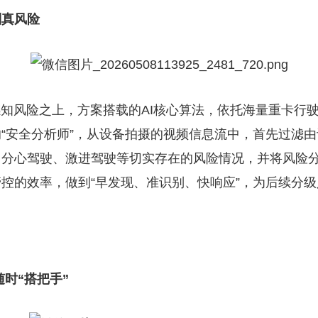
别真风险
风险之上，方案搭载的AI核心算法，依托海量重卡行驶
“安全分析师”，从设备拍摄的视频信息流中，首先过滤
、分心驾驶、激进驾驶等切实存在的风险情况，并将风险
控的效率，做到“早发现、准识别、快响应”，为后续分
随时“搭把手”