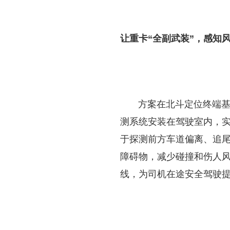
让重卡“全副武装”，感知
方案在北斗定位终端基础
测系统安装在驾驶室内，实
于探测前方车道偏离、追尾
障碍物，减少碰撞和伤人风
线，为司机在途安全驾驶