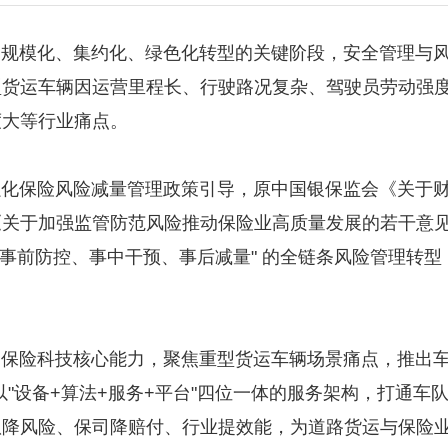
模化、集约化、绿色化转型的关键阶段，安全管理与风
型货运车辆因运营里程长、行驶路况复杂、驾驶员劳动强
度大等行业痛点。
保险风险减量管理政策引导，原中国银保监会《关于财
《关于加强监管防范风险推动保险业高质量发展的若干意
向 "事前防控、事中干预、事后减量" 的全链条风险管理
。
险科技核心能力，聚焦重型货运车辆场景痛点，推出
以"设备+算法+服务+平台"四位一体的服务架构，打通车
队降风险、保司降赔付、行业提效能，为道路货运与保险