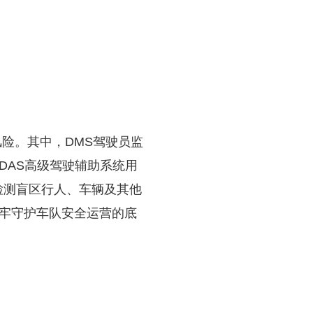
险。其中，DMS驾驶员监
DAS高级驾驶辅助系统用
检测盲区行人、车辆及其他
筑牢守护车队安全运营的底