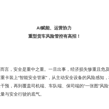
AI赋能、运营协力
重型货车风险管控有高招！
言，安全是重中之重。一旦出事，经济损失惨重且危及
重卡装上“智能安全管家”，从主动安全设备的风险感知，
干预，再到覆盖司机端、车队端、保司端的“一张图”风
减量与安全行驶的底气。