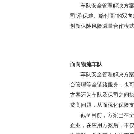
车队安全管理解决方案以
司“承保难、赔付高”的双
创新保险风险减量合作模
面向物流车队
车队安全管理解决方案，
台管理等全链路服务，也可
方案还为车队及保司之间
费高问题，从而优化保险
截至目前，方案已在全国
企业，在应用方案后，不