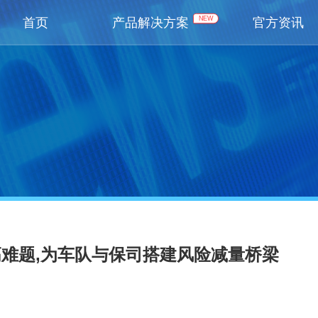
NEW
首页
产品解决方案
官方资讯
难题,为车队与保司搭建风险减量桥梁