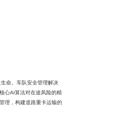
生命。车队安全管理解决
核心AI算法对在途风险的精
险管理，构建道路重卡运输的